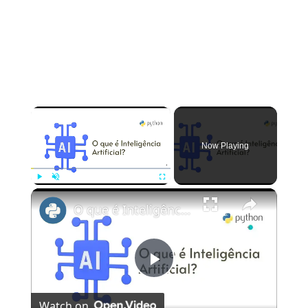
×
Now Playing
×
Play
Unmute
Fullscreen
O que é Inteligência Artificial?
Play
Watch on