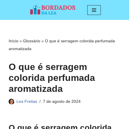
Pular
para
o
conteúdo
Início
»
Glossário
»
O que é serragem colorida perfumada
aromatizada
O que é serragem
colorida perfumada
aromatizada
Lea Freitas
7 de agosto de 2024
O que é serragem colorida