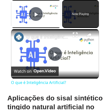
×
Now Playing
Play Video
×
O que é Inteligência Artificial?
Play
Watch on
Video
O que é Inteligência Artificial?
Aplicações do sisal sintético
tingido natural artificial no