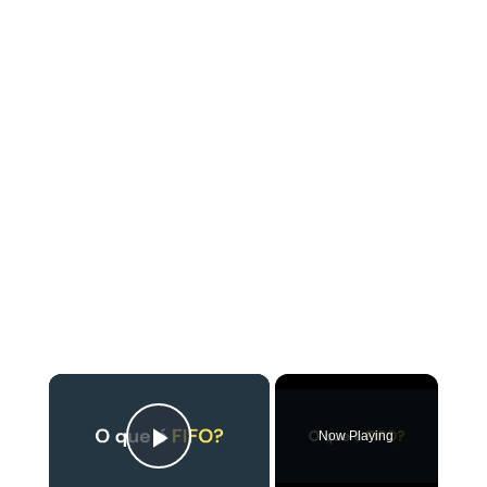
×
Now Playing
Play Video