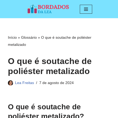
Pular
para
o
conteúdo
Início
»
Glossário
»
O que é soutache de poliéster
metalizado
O que é soutache de
poliéster metalizado
Lea Freitas
7 de agosto de 2024
O que é soutache de
poliéster metalizado?