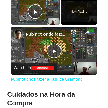
Now Playing
Play Video
×
Rubinot onde fazer a Task de Oramond
Play
Watch on
Video
Rubinot onde fazer a Task de Oramond
Cuidados na Hora da
Compra