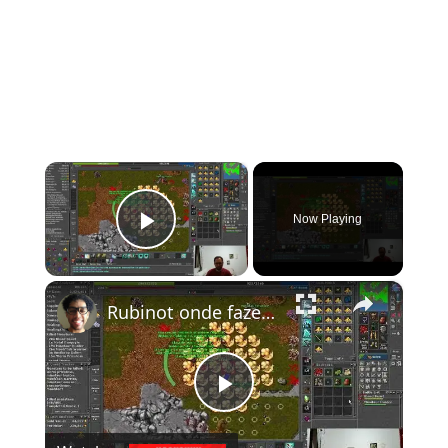
×
Now Playing
Play Video
×
Rubinot onde fazer a Task de Oramond
Play