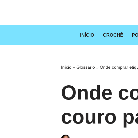
Pular
para
o
INÍCIO
CROCHÊ
PO
conteúdo
Início
»
Glossário
»
Onde comprar etiqu
Onde co
couro p