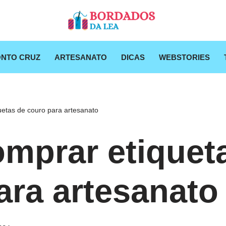
NTO CRUZ
ARTESANATO
DICAS
WEBSTORIES
etas de couro para artesanato
mprar etiquet
ara artesanato