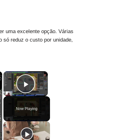
er uma excelente opção. Várias
 só reduz o custo por unidade,
×
×
Play Video
Now Playing