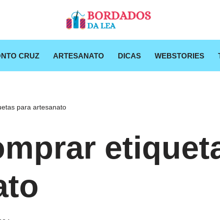
NTO CRUZ
ARTESANATO
DICAS
WEBSTORIES
etas para artesanato
mprar etiquet
ato