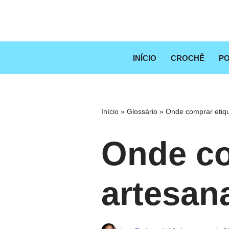
Pular
para
o
INÍCIO
CROCHÊ
PO
conteúdo
Início
»
Glossário
»
Onde comprar etiqu
Onde co
artesan