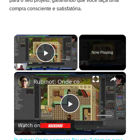
para o seu projeto, garantindo que você faça uma
compra consciente e satisfatória.
×
Now Playing
Play Video
×
Rubinot: Onde comprar Bounty Talisman para fazer uso do sistema de Weekly Tasks
Play
Watch on
Video
Rubinot: Onde comprar Bounty Talisman para