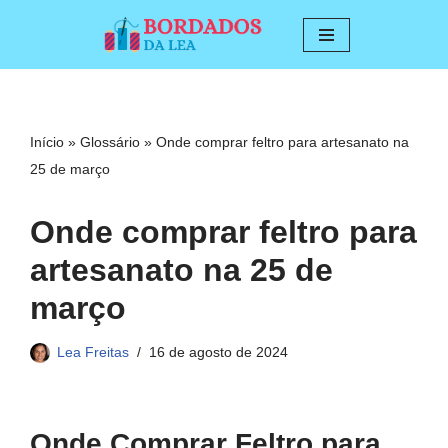
Pular
para
o
conteúdo
Início
»
Glossário
»
Onde comprar feltro para artesanato na
25 de março
Onde comprar feltro para
artesanato na 25 de
março
Lea Freitas
16 de agosto de 2024
Onde Comprar Feltro para