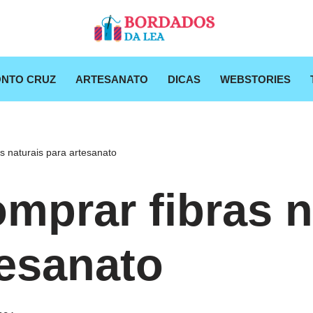
NTO CRUZ
ARTESANATO
DICAS
WEBSTORIES
s naturais para artesanato
mprar fibras n
tesanato