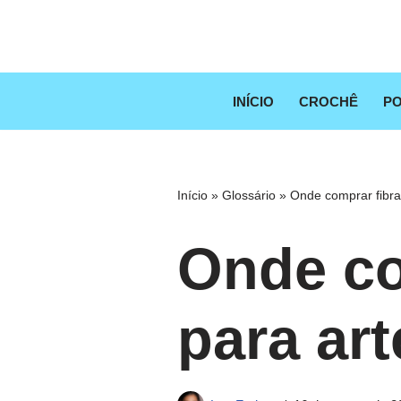
Pular
para
o
INÍCIO
CROCHÊ
PO
conteúdo
Início
»
Glossário
»
Onde comprar fibra
Onde co
para ar