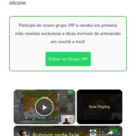
silicone.
Participe do nosso grupo VIP e receba em primeira
mão receitas exclusivas e dicas incríveis de artesanato
em crochê e tricô!
Entrar no Grupo VIP
×
Now Playing
Play Video
×
Rubinot onde fazer a Task de Oramond