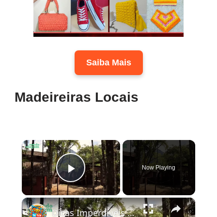
Saiba Mais
Madeireiras Locais
×
Now Playing
Play Video
×
Dicas Imperdíveis Para Aproveitar o Melhor de Paraty 🌴✨