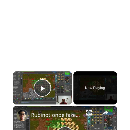
×
Now Playing
Play Video
×
Rubinot onde fazer a Task de Oramond