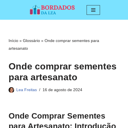
Pular
para
o
conteúdo
Início
»
Glossário
»
Onde comprar sementes para
artesanato
Onde comprar sementes
para artesanato
Lea Freitas
16 de agosto de 2024
Onde Comprar Sementes
para Artesanato: Introdução