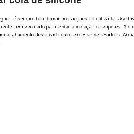
r cola de silicone
egura, é sempre bom tomar precauções ao utilizá-la. Use luva
ente bem ventilado para evitar a inalação de vapores. Além
m um acabamento desleixado e em excesso de resíduos. Arma
.