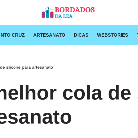
NTO CRUZ
ARTESANATO
DICAS
WEBSTORIES
de silicone para artesanato
elhor cola de 
tesanato