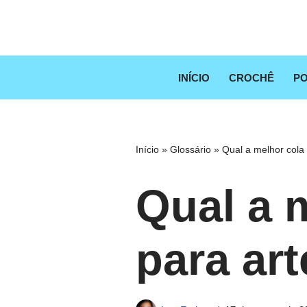
Pular
para
o
INÍCIO
CROCHÊ
PO
conteúdo
Início
»
Glossário
»
Qual a melhor cola 
Qual a m
para ar