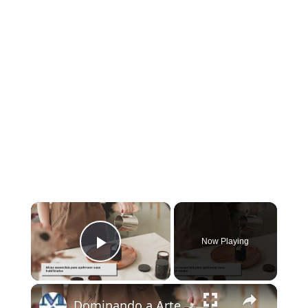
×
Now Playing
Play Video
×
Dominando a Arte da Fabricação de Velas: Técnicas e Dicas Essenciais