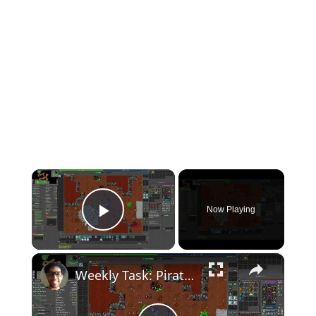
×
Now Playing
Play Video
×
Weekly Task: Pirate Ghost - Guia de Localização e Melhor Respawn