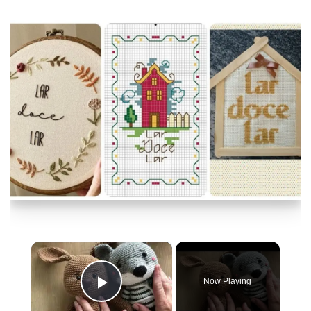
×
Now Playing
Play Video