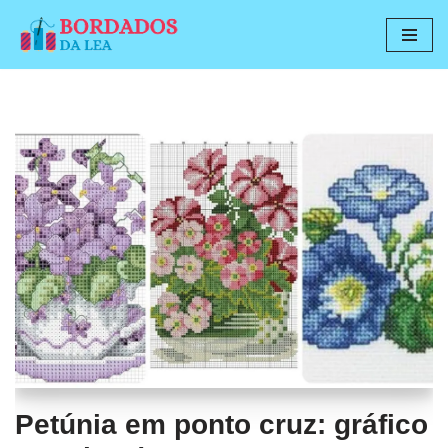
Pular
para
o
conteúdo
Petúnia em ponto cruz: gráfico