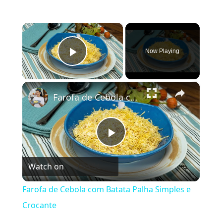
×
Now Playing
Play Video
×
Farofa de Cebola com Batata Palha Simples e Crocante
Play
Watch on
Video
Farofa de Cebola com Batata Palha Simples e
Crocante