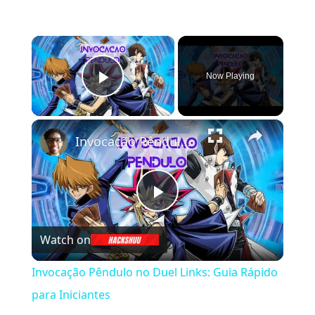
×
Now Playing
Play Video
×
Invocação Pêndulo no Duel Links: Guia Rápido para Iniciantes
Play
Watch on
Video
Invocação Pêndulo no Duel Links: Guia Rápido
para Iniciantes