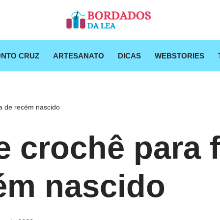
NTO CRUZ
ARTESANATO
DICAS
WEBSTORIES
da de recém nascido
e crochê para f
ém nascido