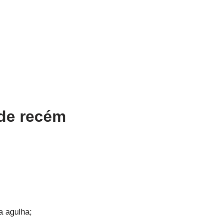
 de recém
a agulha;