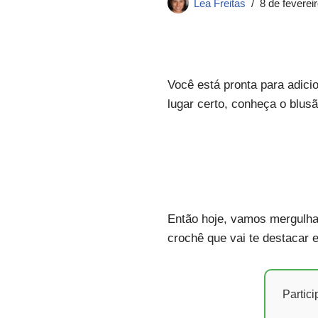
Lea Freitas
8 de feverei
Você está pronta para adici
lugar certo, conheça o blus
Então hoje, vamos mergulha
crochê que vai te destacar 
Partic