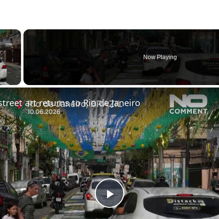
×
Now Playing
y Video
treet art returns to Rio de Janeiro
Play