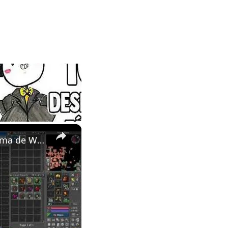
×
Rubinot: Onde comprar Bounty Talisman para fazer uso do sistema de Weekly Tasks