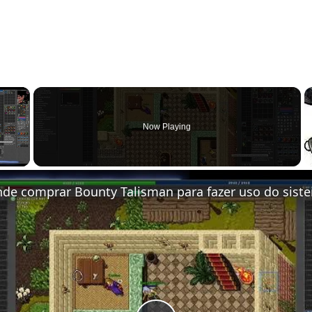
×
Now Playing
y Video