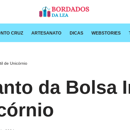
NTO CRUZ
ARTESANATO
DICAS
WEBSTORIES
il de Unicórnio
nto da Bolsa In
córnio