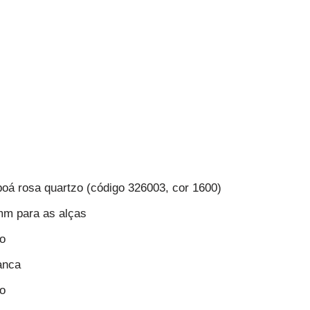
poá rosa quartzo (código 326003, cor 1600)
m para as alças
o
anca
o