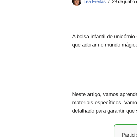
Lea Freitas
29 de junho
A bolsa infantil de unicórni
que adoram o mundo mágico
Neste artigo, vamos aprender
materiais específicos. Vam
detalhado para garantir que 
Partic