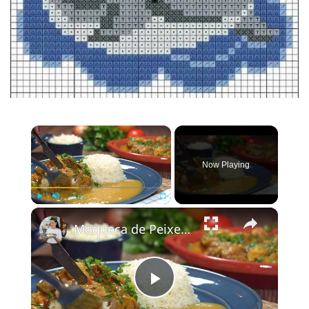
×
Now Playing
×
Play
Unmute
Fullscreen
Moqueca de Peixe com Leite de Coco e Camarão
Play