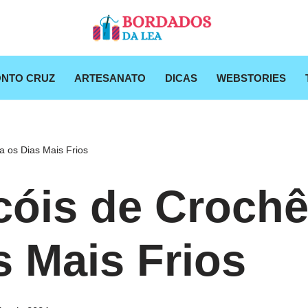
NTO CRUZ
ARTESANATO
DICAS
WEBSTORIES
 os Dias Mais Frios
óis de Crochê
s Mais Frios