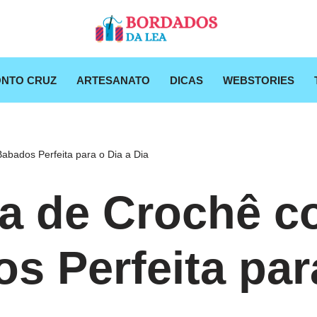
NTO CRUZ
ARTESANATO
DICAS
WEBSTORIES
abados Perfeita para o Dia a Dia
ra de Crochê 
s Perfeita par