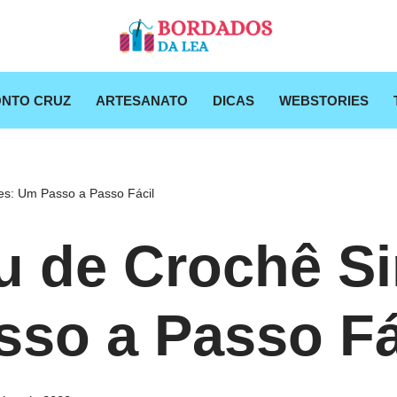
NTO CRUZ
ARTESANATO
DICAS
WEBSTORIES
s: Um Passo a Passo Fácil
 de Crochê Si
so a Passo Fá