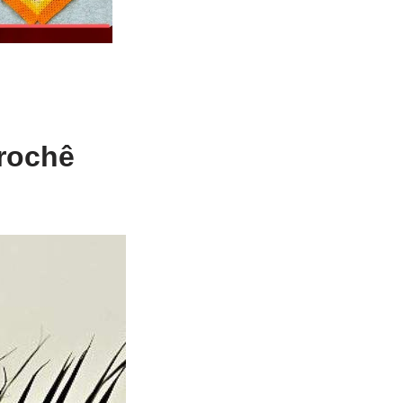
rochê