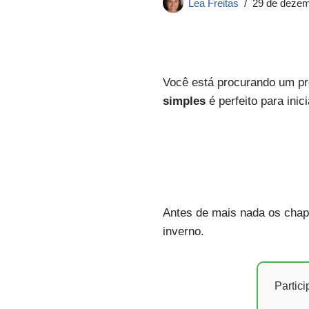
Lea Freitas
29 de dezem
Você está procurando um pro
simples
é perfeito para ini
Antes de mais nada os chap
inverno.
Partic