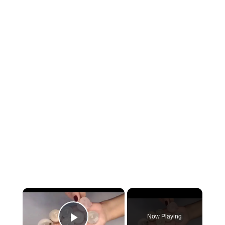
×
Now Playing