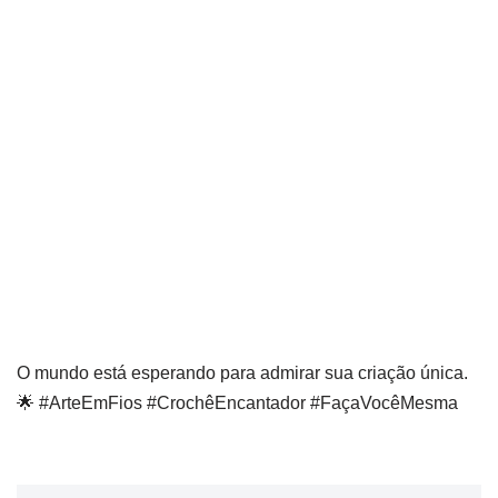
O mundo está esperando para admirar sua criação única.
🌟 #ArteEmFios #CrochêEncantador #FaçaVocêMesma