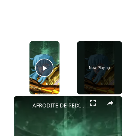
×
Now Playing
Play Video
×
AFRODITE DE PEIXES - O MAIS BELO - CDZ-Soldiers' Soul #saintseiya #gaming #games #cdz #anime