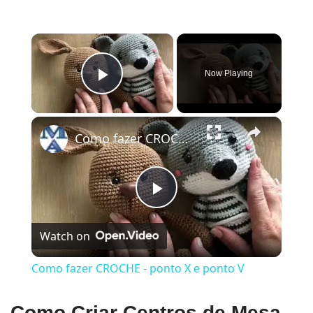
×
Now Playing
Play Video
×
Como fazer CROCHE - ponto X e ponto V
Play
Watch on
Video
Como fazer CROCHE - ponto X e ponto V
Como Criar Centros de Mesa