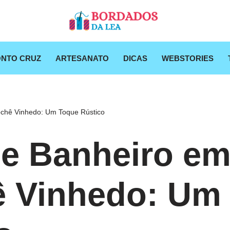
NTO CRUZ
ARTESANATO
DICAS
WEBSTORIES
chê Vinhedo: Um Toque Rústico
e Banheiro e
ê Vinhedo: Um