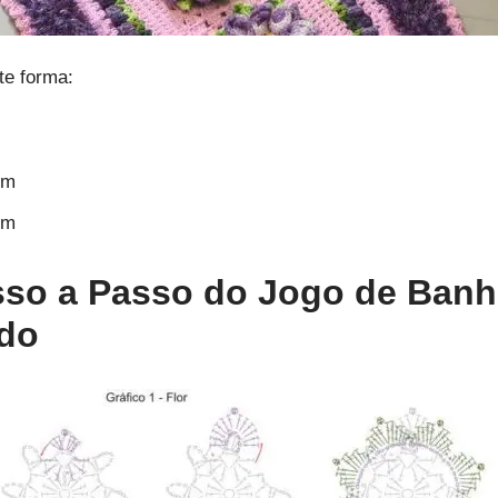
te forma:
cm
cm
so a Passo do Jogo de Banh
do