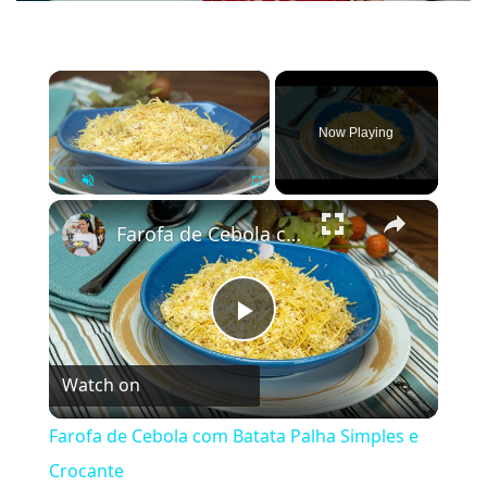
×
Now Playing
×
Play
Unmute
Fullscreen
Farofa de Cebola com Batata Palha Simples e Crocante
Play
Watch on
Video
Farofa de Cebola com Batata Palha Simples e
Crocante