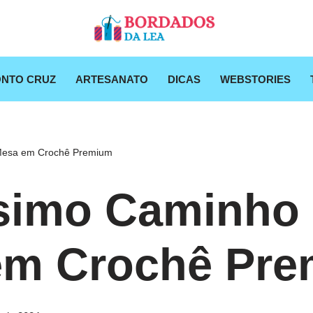
NTO CRUZ
ARTESANATO
DICAS
WEBSTORIES
Mesa em Crochê Premium
simo Caminho
em Crochê Pr