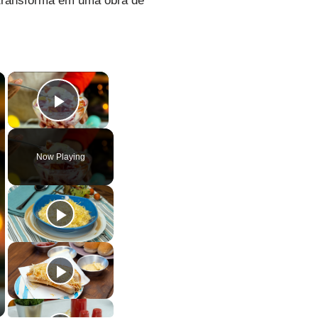
 transforma em uma obra de
×
×
Play Video
Now Playing