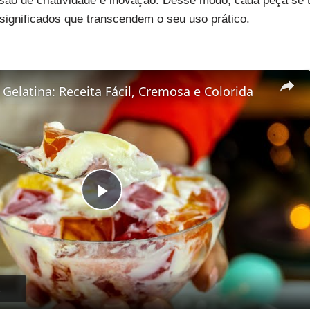
ssão de criatividade e inovação. Desse modo, cada peça se
 significados que transcendem o seu uso prático.
Gelatina: Receita Fácil, Cremosa e Colorida
Play
Video