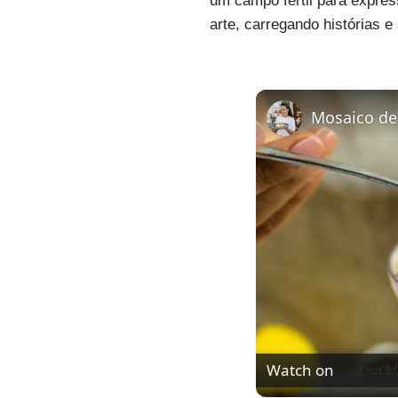
um campo fértil para expre
arte, carregando histórias e
Mosaico de 
Watch on