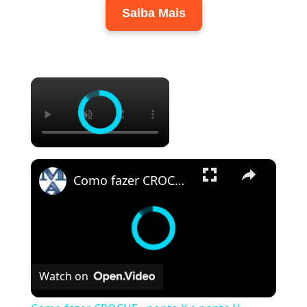
Saiba Mais
×
×
Como fazer CROCHE - ponto X e ponto V
Watch on