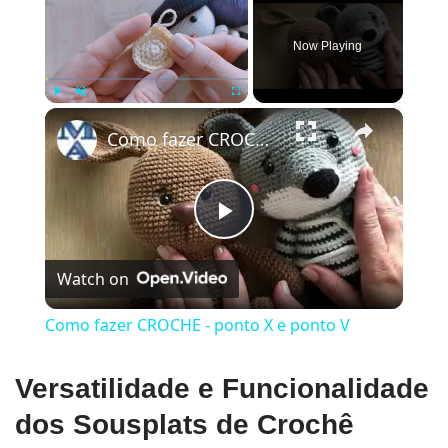
Now Playing
×
Play
Unmute
Fullscreen
Como fazer CROCHE - ponto X e ponto V
Play
Watch on
Video
Como fazer CROCHE - ponto X e ponto V
Versatilidade e Funcionalidade
dos Sousplats de Crochê