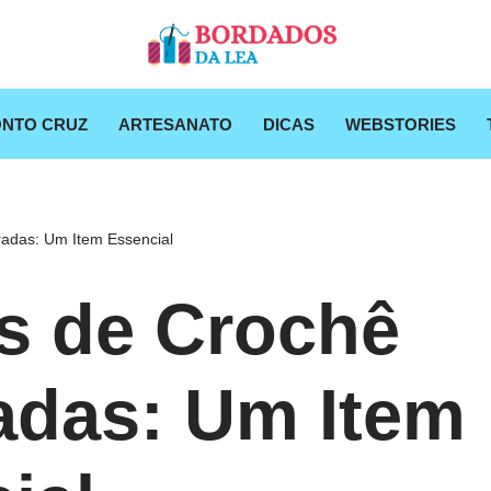
NTO CRUZ
ARTESANATO
DICAS
WEBSTORIES
adas: Um Item Essencial
s de Crochê
adas: Um Item