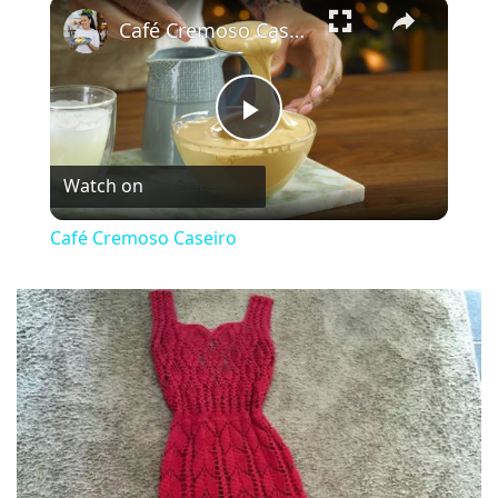
×
Café Cremoso Caseiro
Play
Watch on
Video
Café Cremoso Caseiro