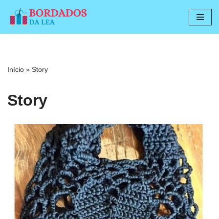
Pular
para
o
conteúdo
Início
»
Story
Story