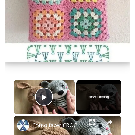
×
Now Playing
Play Video
×
Como fazer CROCHE - ponto X e ponto V