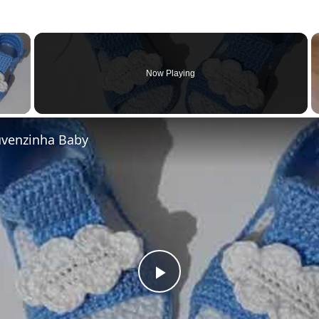
×
Now Playing
y Video
uvenzinha Baby
Play