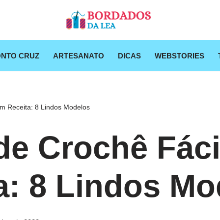
NTO CRUZ
ARTESANATO
DICAS
WEBSTORIES
om Receita: 8 Lindos Modelos
de Crochê Fác
a: 8 Lindos Mo