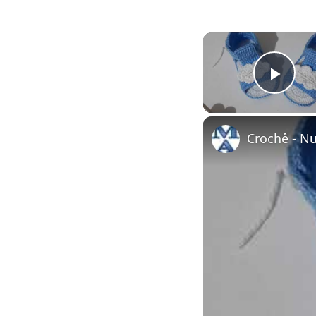
Pla
Crochê - N