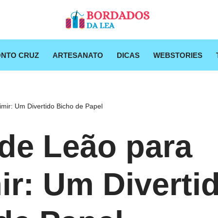
NTO CRUZ
ARTESANATO
DICAS
WEBSTORIES
mir: Um Divertido Bicho de Papel
de Leão para
ir: Um Diverti