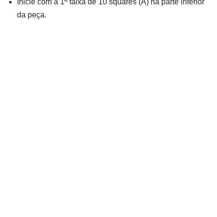
Inicie com a 1ª faixa de 10 squares (A) na parte inferior
da peça.