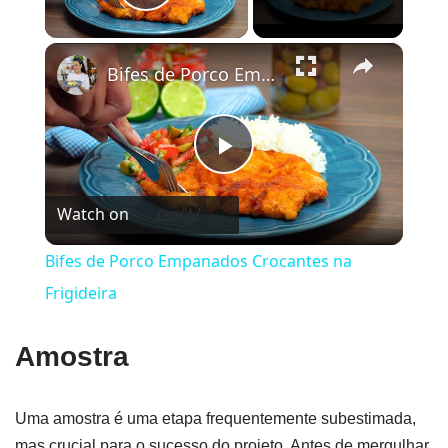
Play Video
×
Bifes de Porco Empanados Crocantes na Frigideira
Play
Watch on
Video
Bifes de Porco Empanados Crocantes na
Frigideira
Amostra
Uma amostra é uma etapa frequentemente subestimada,
mas crucial para o sucesso do projeto. Antes de mergulhar