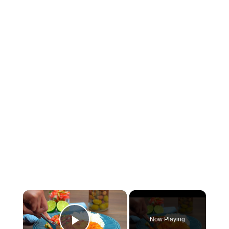
×
Now Playing