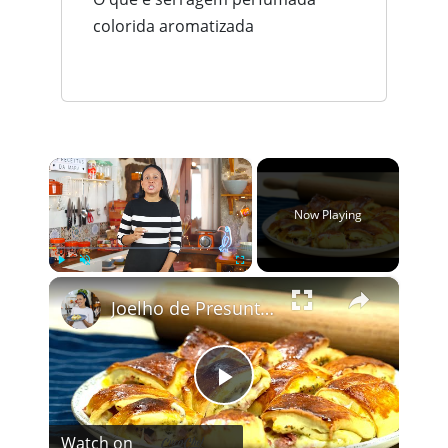
colorida aromatizada
×
Now Playing
×
Play
Unmute
Fullscreen
Joelho de Presunto e Queijo: Receita de Enroladinho Fofinho
Play
Watch on